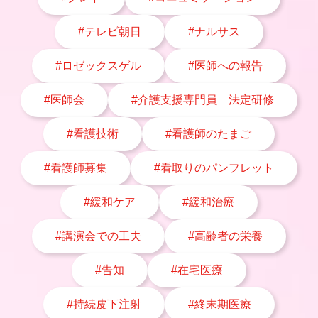
#テレビ朝日
#ナルサス
#ロゼックスゲル
#医師への報告
#医師会
#介護支援専門員 法定研修
#看護技術
#看護師のたまご
#看護師募集
#看取りのパンフレット
#緩和ケア
#緩和治療
#講演会での工夫
#高齢者の栄養
#告知
#在宅医療
#持続皮下注射
#終末期医療