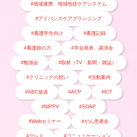
#地域連携 地域包括ケアシステム
#アドバンスケアプランニング
#看護学生向け
#看護記録
#看護師の力
#学会発表、講演会
#勉強会
#取材（TV・新聞・雑誌）
#クリニックの想い
#活動案内
#ABC放送
#ACP
#ICT
#NIPPV
#SOAP
#Webセミナー
#がん患者会
#クレド
#コニュミケーション