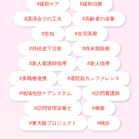
#緩和ケア
#緩和治療
#講演会での工夫
#高齢者の栄養
#告知
#在宅医療
#持続皮下注射
#終末期医療
#新人看護師指導
#新人指導
#多職種連携
#退院前カンファレンス
#地域包括ケアシステム
#訪問看護師
#訪問管理栄養士
#褥瘡
#東大阪プロジェクト
#検診