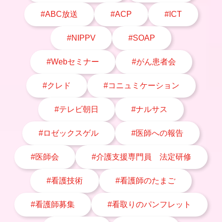
#ABC放送
#ACP
#ICT
#NIPPV
#SOAP
#Webセミナー
#がん患者会
#クレド
#コニュミケーション
#テレビ朝日
#ナルサス
#ロゼックスゲル
#医師への報告
#医師会
#介護支援専門員 法定研修
#看護技術
#看護師のたまご
#看護師募集
#看取りのパンフレット