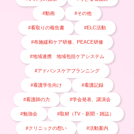
#動画
#その他
#看取りの報告書
#ELC活動
#布施緩和ケア研修、PEACE研修
#地域連携 地域包括ケアシステム
#アドバンスケアプランニング
#看護学生向け
#看護記録
#看護師の力
#学会発表、講演会
#勉強会
#取材（TV・新聞・雑誌）
#クリニックの想い
#活動案内