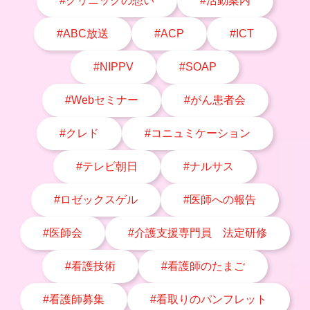
#クリニックの想い
#活動案内
#ABC放送
#ACP
#ICT
#NIPPV
#SOAP
#Webセミナー
#がん患者会
#クレド
#コニュミケーション
#テレビ朝日
#ナルサス
#ロゼックスゲル
#医師への報告
#医師会
#介護支援専門員 法定研修
#看護技術
#看護師のたまご
#看護師募集
#看取りのパンフレット