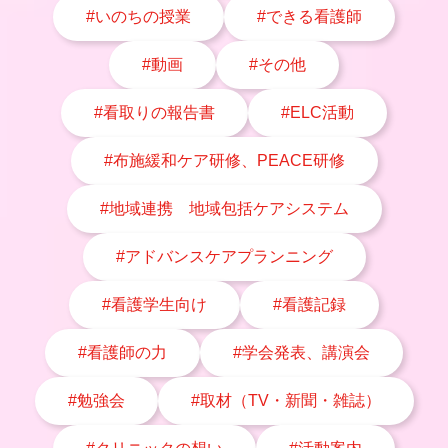
#いのちの授業
#できる看護師
#動画
#その他
#看取りの報告書
#ELC活動
#布施緩和ケア研修、PEACE研修
#地域連携 地域包括ケアシステム
#アドバンスケアプランニング
#看護学生向け
#看護記録
#看護師の力
#学会発表、講演会
#勉強会
#取材（TV・新聞・雑誌）