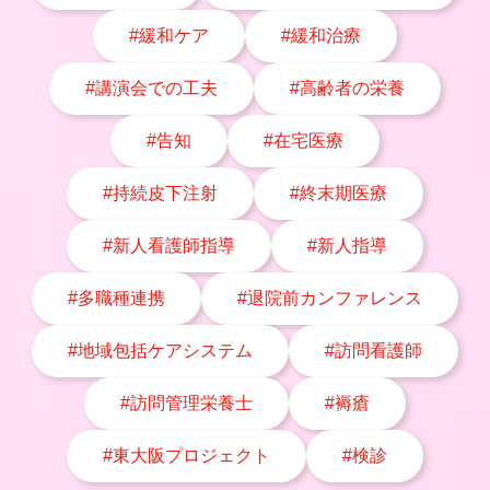
#緩和ケア
#緩和治療
#講演会での工夫
#高齢者の栄養
#告知
#在宅医療
#持続皮下注射
#終末期医療
#新人看護師指導
#新人指導
#多職種連携
#退院前カンファレンス
#地域包括ケアシステム
#訪問看護師
#訪問管理栄養士
#褥瘡
#東大阪プロジェクト
#検診