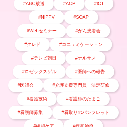
#ABC放送
#ACP
#ICT
#NIPPV
#SOAP
#Webセミナー
#がん患者会
#クレド
#コニュミケーション
#テレビ朝日
#ナルサス
#ロゼックスゲル
#医師への報告
#医師会
#介護支援専門員 法定研修
#看護技術
#看護師のたまご
#看護師募集
#看取りのパンフレット
#緩和ケア
#緩和治療