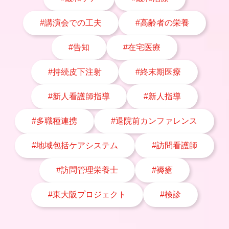
#講演会での工夫
#高齢者の栄養
#告知
#在宅医療
#持続皮下注射
#終末期医療
#新人看護師指導
#新人指導
#多職種連携
#退院前カンファレンス
#地域包括ケアシステム
#訪問看護師
#訪問管理栄養士
#褥瘡
#東大阪プロジェクト
#検診