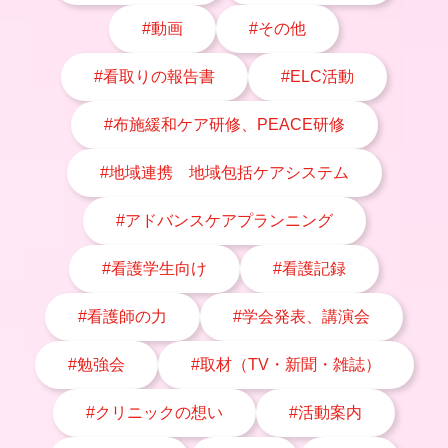
#動画
#その他
#看取りの報告書
#ELC活動
#布施緩和ケア研修、PEACE研修
#地域連携 地域包括ケアシステム
#アドバンスケアプランニング
#看護学生向け
#看護記録
#看護師の力
#学会発表、講演会
#勉強会
#取材（TV・新聞・雑誌）
#クリニックの想い
#活動案内