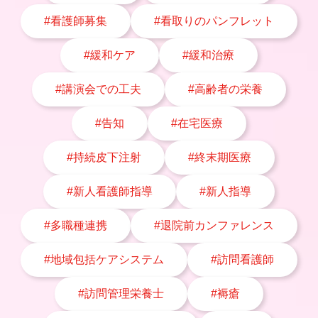
#看護師募集
#看取りのパンフレット
#緩和ケア
#緩和治療
#講演会での工夫
#高齢者の栄養
#告知
#在宅医療
#持続皮下注射
#終末期医療
#新人看護師指導
#新人指導
#多職種連携
#退院前カンファレンス
#地域包括ケアシステム
#訪問看護師
#訪問管理栄養士
#褥瘡