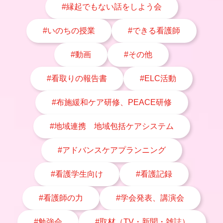
#縁起でもない話をしよう会
#いのちの授業
#できる看護師
#動画
#その他
#看取りの報告書
#ELC活動
#布施緩和ケア研修、PEACE研修
#地域連携 地域包括ケアシステム
#アドバンスケアプランニング
#看護学生向け
#看護記録
#看護師の力
#学会発表、講演会
#勉強会
#取材（TV・新聞・雑誌）