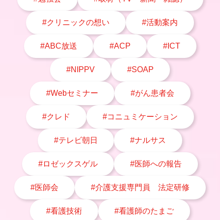
#クリニックの想い
#活動案内
#ABC放送
#ACP
#ICT
#NIPPV
#SOAP
#Webセミナー
#がん患者会
#クレド
#コニュミケーション
#テレビ朝日
#ナルサス
#ロゼックスゲル
#医師への報告
#医師会
#介護支援専門員 法定研修
#看護技術
#看護師のたまご